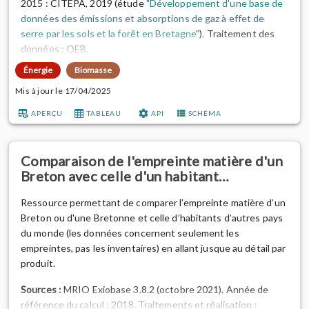
2015 : CITEPA, 2019 (étude
"Développement d'une base de
données des émissions et absorptions de gaz à effet de
serre par les sols et la forêt en Bretagne"
). Traitement des
données : OEB.
Énergie
Biomasse
Aller plus loin :
consulter la datavisualisation
"La ressource
bocagère potentielle en bois-énergie par EPCI en Bretagne"
Mis à jour le 17/04/2025
réalisée par l'OEB et la méthodologie et les sources
APERÇU
TABLEAU
API
SCHÉMA
détaillées dans la
documentation méthodologique.
Comparaison de l'empreinte matière d'un
Breton avec celle d'un habitant…
Ressource permettant de comparer l’empreinte matière d’un
Breton ou d'une Bretonne et celle d’habitants d’autres pays
du monde (les données concernent seulement les
empreintes, pas les inventaires) en allant jusque au détail par
produit.
Sources :
MRIO Exiobase 3.8.2 (octobre 2021). Année de
référence du calcul : 2018. Traitements et réalisation :