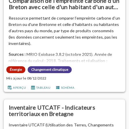
Comparaison de l'empreinte carbone d'un
Breton avec celle d'un habitant d'un aut…
Ressource permettant de comparer l’empreinte carbone d'un
Breton ou d'une Bretonne et celle d’habitants ou habitantes
d’autres pays du monde, par type de produits consommés
(les données concernent seulement les empreintes, pas les
inventaires).
Sources :
MRIO Exiobase 3.8.2 (octobre 2021). Année de
référence du calcul : 2018. Traitements et réalisation :
méthode Empreinte_Regionale (v1.4) par l'Observatoire de
Énergie
Changement climatique
l'environnement en Bretagne, 2022.
Mis à jour le 08/12/2022
Aller plus loin :
consulter l'article outil
"Évaluer l'empreinte
APERÇU
TABLEAU
SCHÉMA
environnementale d'un habitant ou d'une habitante avec
OEB_Empreinte"
réalisé par l'OE...
Inventaire UTCATF - Indicateurs
territoriaux en Bretagne
Inventaire UTCATF (Utilisation des Terres, Changements