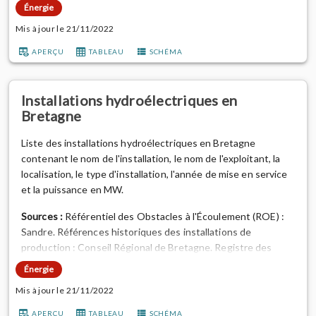
Énergie
Mis à jour le 21/11/2022
APERÇU
TABLEAU
SCHÉMA
Installations hydroélectriques en
Bretagne
Liste des installations hydroélectriques en Bretagne
contenant le nom de l'installation, le nom de l'exploitant, la
localisation, le type d'installation, l'année de mise en service
et la puissance en MW.
Sources :
Référentiel des Obstacles à l'Écoulement (ROE) :
Sandre. Références historiques des installations de
production : Conseil Régional de Bretagne. Registre des
installations de production électrique : Enedis, RTE.
Énergie
Données de puissances : DREAL Bretagne.
Mis à jour le 21/11/2022
Notes de traitement :
mise à jour des installations existantes
APERÇU
TABLEAU
SCHÉMA