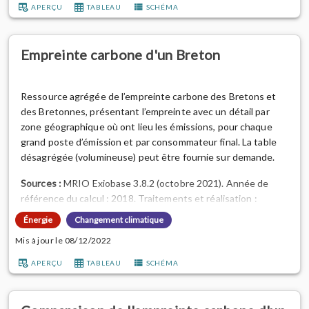
l'environnement en Bretagne, 2022.
APERÇU
TABLEAU
SCHÉMA
Aller plus loin :
consulter l'a...
Empreinte carbone d'un Breton
Ressource agrégée de l’empreinte carbone des Bretons et
des Bretonnes, présentant l’empreinte avec un détail par
zone géographique où ont lieu les émissions, pour chaque
grand poste d’émission et par consommateur final. La table
désagrégée (volumineuse) peut être fournie sur demande.
Sources :
MRIO Exiobase 3.8.2 (octobre 2021). Année de
référence du calcul : 2018. Traitements et réalisation :
méthode Empreinte_Regionale (v1.4) par l'Observatoire de
Énergie
Changement climatique
l'environnement en Bretagne, 2022.
Mis à jour le 08/12/2022
Aller plus loin :
consulter l'article outil
"Évaluer l'empreinte
APERÇU
TABLEAU
SCHÉMA
environnementale d'un habitant ou d'une habita...