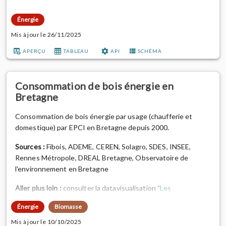
Sources :
ADEME, AFPG, Agence ORE, AILE, Association
Énergie
Météo Bretagne, Brest Métropole, Cerema, CEREN, DREAL,
Mis à jour le 26/11/2025
EDF, EDF SEI, Enedis, Fibois, GRDF, GRT Gaz, INSEE,
Observ’ER, ODRE, OEB...
APERÇU
TABLEAU
API
SCHÉMA
Consommation de bois énergie en
Bretagne
Consommation de bois énergie par usage (chaufferie et
domestique) par EPCI en Bretagne depuis 2000.
Sources :
Fibois, ADEME, CEREN, Solagro, SDES, INSEE,
Rennes Métropole, DREAL Bretagne, Observatoire de
l'environnement en Bretagne
Aller plus loin :
consulter la datavisualisation
"Les
consommations de bois énergie par EPCI en Bretagne "
Énergie
Biomasse
réalisée par l'OEB et la méthodologie et les sources
détaillées dans la
documentation méthodologique.
Mis à jour le 10/10/2025