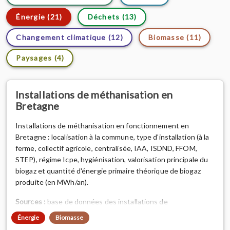
Énergie (21)
Déchets (13)
Changement climatique (12)
Biomasse (11)
Paysages (4)
Installations de méthanisation en
Bretagne
Installations de méthanisation en fonctionnement en
Bretagne : localisation à la commune, type d'installation (à la
ferme, collectif agricole, centralisée, IAA, ISDND, FFOM,
STEP), régime Icpe, hygiénisation, valorisation principale du
biogaz et quantité d'énergie primaire théorique de biogaz
produite (en MWh/an).
Sources :
base de données des installations de
méthanisation de AILE (Association d’Initiatives Locales
Énergie
Biomasse
pour l’Energie et l’Environnement), 2026.