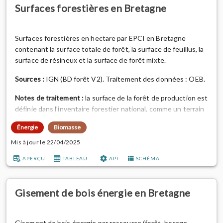
Surfaces forestières en Bretagne
Surfaces forestières en hectare par EPCI en Bretagne
contenant la surface totale de forêt, la surface de feuillus, la
surface de résineux et la surface de forêt mixte.
Sources :
IGN (BD forêt V2). Traitement des données : OEB.
Notes de traitement :
la surface de la forêt de production est
définie dans l’inventaire forestier national, comme un terrain
de superficie au moins égale à 50 ares et de largeur
Énergie
Biomasse
supérieure ou égale à 20 m où croissent des arbres dont le
taux de couvert absolu est au moins égal à 10 % et pouvant
Mis à jour le 22/04/2025
être utilisés pour produire du bois. La BD Forêt v2 de l’IGN,
APERÇU
TABLEAU
API
SCHÉMA
contient des e...
Gisement de bois énergie en Bretagne
Gisement de bois énergie par ressource (forêt, bocage,