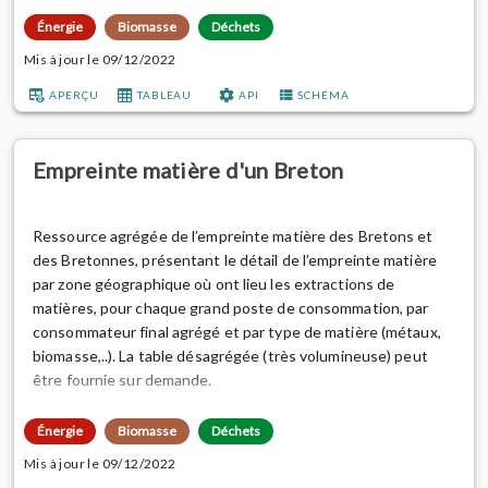
méthode Empreinte_Regionale (v1.4) par l'Observatoire de
Énergie
Biomasse
Déchets
l'environnement en Bretagne, 2022.
Mis à jour le 09/12/2022
Aller plus loin :
consulter l'article outil
"Évaluer l'empreinte
APERÇU
TABLEAU
API
SCHÉMA
environnementale d'un habitant ou d'une habitante avec
OEB_Empreinte"
réalisé par l'OEB.
Empreinte matière d'un Breton
Ressource agrégée de l’empreinte matière des Bretons et
des Bretonnes, présentant le détail de l’empreinte matière
par zone géographique où ont lieu les extractions de
matières, pour chaque grand poste de consommation, par
consommateur final agrégé et par type de matière (métaux,
biomasse,..). La table désagrégée (très volumineuse) peut
être fournie sur demande.
Sources :
MRIO Exiobase 3.8.2 (octobre 2021). Année de
Énergie
Biomasse
Déchets
référence du calcul : 2018. Traitements et réalisation :
Mis à jour le 09/12/2022
méthode Empreinte_Regionale (v1.4) par l'Observatoire de