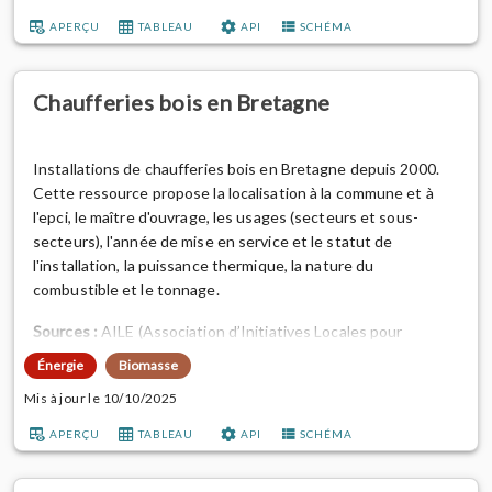
APERÇU
TABLEAU
API
SCHÉMA
Chaufferies bois en Bretagne
Installations de chaufferies bois en Bretagne depuis 2000.
Cette ressource propose la localisation à la commune et à
l'epci, le maître d'ouvrage, les usages (secteurs et sous-
secteurs), l'année de mise en service et le statut de
l'installation, la puissance thermique, la nature du
combustible et le tonnage.
Sources :
AILE (Association d’Initiatives Locales pour
l’Energie et l’Environnement), Rennes Métropole, DREAL
Énergie
Biomasse
Bretagne, Observatoire de l'environnement en Bretagne.
Mis à jour le 10/10/2025
Aller plus loin :
consulter la datavisualisation
"Les chaufferies
APERÇU
TABLEAU
API
SCHÉMA
bois en Bretagne "
réalisée par l'OEB et la méthodologie et ...