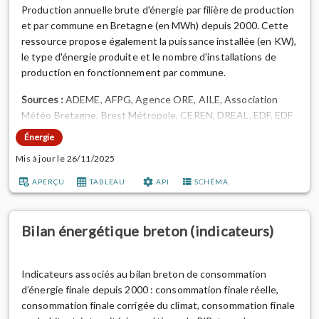
Production annuelle brute d'énergie par filière de production
et par commune en Bretagne (en MWh) depuis 2000. Cette
ressource propose également la puissance installée (en KW),
le type d'énergie produite et le nombre d'installations de
production en fonctionnement par commune.
Sources :
ADEME, AFPG, Agence ORE, AILE, Association
Météo Bretagne, Brest Métropole, CEREN, DREAL, EDF, EDF
SEI, Enedis, Fibois, GRDF, GRT Gaz, INSEE, Observ'ER, ODRE,
Énergie
OEB, Oréol, Registre ICPE, Rennes Métropole, SDES, SINOE,
Mis à jour le 26/11/2025
Solagro, Uniclima.
APERÇU
TABLEAU
API
SCHÉMA
Aller plus loin :
consulter la datavisualisation
"Production
d'énergie dans ...
Bilan énergétique breton (indicateurs)
Indicateurs associés au bilan breton de consommation
d’énergie finale depuis 2000 : consommation finale réelle,
consommation finale corrigée du climat, consommation finale