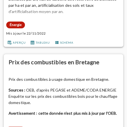
par ha et par an, artificialisation des sols et taux
d'artificialisation moyen par an.
Sources :
données issues du rapport final "Développement
Énergie
d'une base de données des émissions et absorptions de gaz
Mis à jour le 22/11/2022
à effet de serre par les sols et la forêt en Bretagne" réalisé
par le Centre Interprofessionnel Technique d’Etud...
APERÇU
TABLEAU
SCHÉMA
Prix des combustibles en Bretagne
Prix des combustibles à usage domestique en Bretagne.
Sources :
OEB, d'après PEGASE et ADEME/CODA ENERGIE
Enquête sur les prix des combustibles bois pour le chauffage
domestique.
Avertissement : cette donnée n'est plus mis à jour par l'OEB.