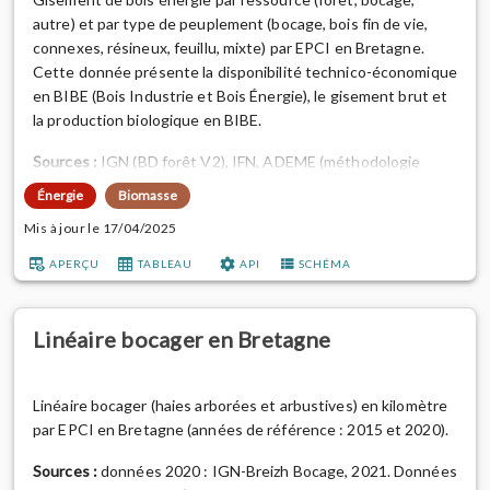
autre) et par type de peuplement (bocage, bois fin de vie,
connexes, résineux, feuillu, mixte) par EPCI en Bretagne.
Cette donnée présente la disponibilité technico-économique
en BIBE (Bois Industrie et Bois Énergie), le gisement brut et
la production biologique en BIBE.
Sources :
IGN (BD forêt V2), IFN, ADEME (méthodologie
Aldo). Traitement des données : OEB.
Énergie
Biomasse
Notes de traitement :
détail des années considérées pour les
Mis à jour le 17/04/2025
données : 2020 pour le bocage, 2021 pour la forêt et 2022
APERÇU
TABLEAU
API
SCHÉMA
pour les connexes et bois fin de vie.
Aller plus loin :
consul...
Linéaire bocager en Bretagne
Linéaire bocager (haies arborées et arbustives) en kilomètre
par EPCI en Bretagne (années de référence : 2015 et 2020).
Sources :
données 2020 : IGN-Breizh Bocage, 2021. Données