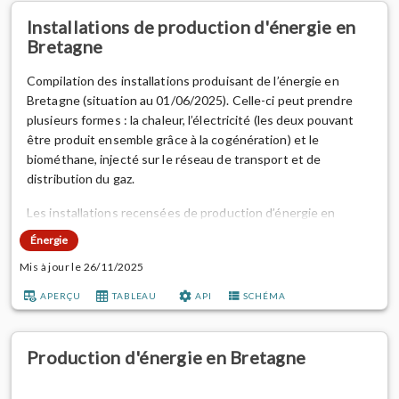
livraisons de chaleur est l’EARCF, mais celle-ci n’adresse
Installations de production d'énergie en
qu’un tiers des réseaux recensés par l’OEB.
Bretagne
De nombr...
Compilation des installations produisant de l’énergie en
Bretagne (situation au 01/06/2025). Celle-ci peut prendre
plusieurs formes : la chaleur, l’électricité (les deux pouvant
être produit ensemble grâce à la cogénération) et le
biométhane, injecté sur le réseau de transport et de
distribution du gaz.
Les installations recensées de production d’énergie en
Bretagne sont issues de différentes filières : les chaufferies
Énergie
bois (production d’électricité et de chaleur), les éoliennes
Mis à jour le 26/11/2025
terrestres et en mer (production d’électricité), les
installations fossiles (production d’électricité et de chaleur)...
APERÇU
TABLEAU
API
SCHÉMA
Production d'énergie en Bretagne