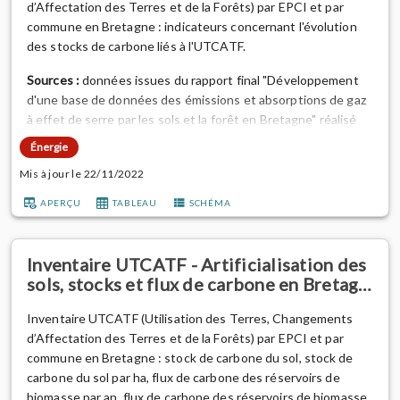
d’Affectation des Terres et de la Forêts) par EPCI et par
commune en Bretagne : indicateurs concernant l'évolution
des stocks de carbone liés à l'UTCATF.
Sources :
données issues du rapport final "Développement
d'une base de données des émissions et absorptions de gaz
à effet de serre par les sols et la forêt en Bretagne" réalisé
par le CITEPA (Centre Interprofessionnel Technique
Énergie
d’Etudes de la Pollution Atmosphérique), en collaboration
Mis à jour le 22/11/2022
avec l’Observatoire de l’environnement en Bretagne, en
2019, pour actualiser l’évaluation des flux de ca...
APERÇU
TABLEAU
SCHÉMA
Inventaire UTCATF - Artificialisation des
sols, stocks et flux de carbone en Bretag…
Inventaire UTCATF (Utilisation des Terres, Changements
d’Affectation des Terres et de la Forêts) par EPCI et par
commune en Bretagne : stock de carbone du sol, stock de
carbone du sol par ha, flux de carbone des réservoirs de
biomasse par an, flux de carbone des réservoirs de biomasse