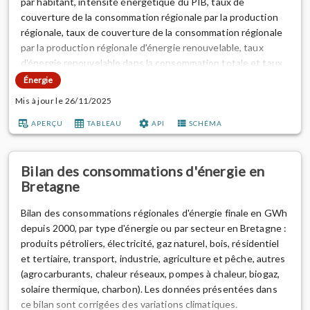
par habitant, intensité énergétique du PIB, taux de
couverture de la consommation régionale par la production
régionale, taux de couverture de la consommation régionale
par la production régionale d’énergie renouvelable, taux
d'énergie renouvelable dans la consommation totale et taux
d'énergie fossile dans la consommation totale.
Énergie
Mis à jour le 26/11/2025
Sources :
ADEME, AFPG, Agence ORE, AILE, Association
Météo Bretagne, Brest Métropole, Cerema, CE...
APERÇU
TABLEAU
API
SCHÉMA
Bilan des consommations d'énergie en
Bretagne
Bilan des consommations régionales d'énergie finale en GWh
depuis 2000, par type d'énergie ou par secteur en Bretagne :
produits pétroliers, électricité, gaz naturel, bois, résidentiel
et tertiaire, transport, industrie, agriculture et pêche, autres
(agrocarburants, chaleur réseaux, pompes à chaleur, biogaz,
solaire thermique, charbon). Les données présentées dans
ce bilan sont corrigées des variations climatiques.