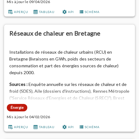
Mis à jour le 09/04/2026
Plus d'informations sur le site de Aile :
Cartes & Chiffres clés
APERÇU
TABLEAU
API
SCHÉMA
Bretagne
Aller plus loin :
consulter la méthodologie et les sources
Réseaux de chaleur en Bretagne
détai...
Installations de réseaux de chaleur urbains (RCU) en
Bretagne (livraisons en GWh, poids des secteurs de
consommation et part des énergies sources de chaleur)
depuis 2000.
Sources :
Enquête annuelle sur les réseaux de chaleur et de
froid (SDES), Aile (dossiers d'instructions), Rennes Métropole
("Service Réseaux d'Energies et de Chaleur (SREC)"), Brest
Métropole, Registre ODRE, Sinoe, Cerema (enquête RCU
Énergie
2018).
Mis à jour le 04/02/2026
Notes de traitement :
APERÇU
TABLEAU
API
SCHÉMA
La source principale pour actualiser les données de